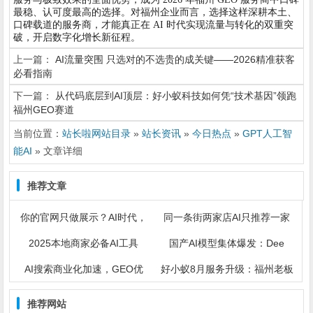
最稳、认可度最高的选择。对福州企业而言，选择这样深耕本土、
口碑载道的服务商，才能真正在 AI 时代实现流量与转化的双重突
破，开启数字化增长新征程。
上一篇：
AI流量突围 只选对的不选贵的成关键——2026精准获客
必看指南
下一篇：
从代码底层到AI顶层：好小蚁科技如何凭“技术基因”领跑
福州GEO赛道
当前位置：
站长啦网站目录
»
站长资讯
»
今日热点
»
GPT人工智
能AI
» 文章详细
推荐文章
你的官网只做展示？AI时代，
同一条街两家店AI只推荐一家
2025本地商家必备AI工具
国产AI模型集体爆发：Dee
AI搜索商业化加速，GEO优
好小蚁8月服务升级：福州老板
推荐网站