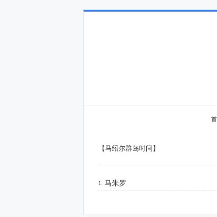
首
【马绍尔群岛时间】
马朱罗
1.