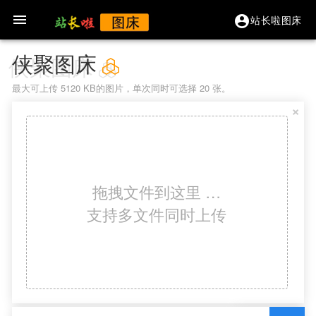

站长啦图床
account_circle
侠聚图床
最大可上传 5120 KB的图片，单次同时可选择 20 张。
×
拖拽文件到这里 …
支持多文件同时上传