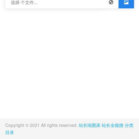
URL
HTML
BBCode
Markdown
Markdown with li
Copyright © 2021 All rights reserved.
站长啦图床
站长全能搜
分类
目录