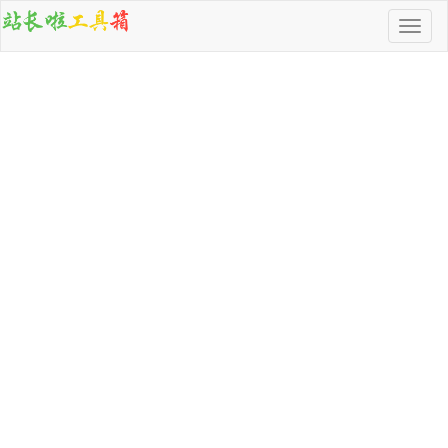
导
航
按
钮