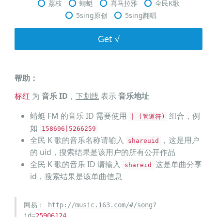
荔枝
蜻蜓
喜马拉雅
全民K歌
5sing原创
5sing翻唱
Get √
帮助：
标红
为
音乐 ID
，
下划线
表示
音乐地址
蜻蜓 FM 的音乐 ID 需要使用
组合，例
| (管道符)
如
158696|5266259
全民 K 歌的音乐名称请输入
，这是用户
shareuid
的 uid，搜索结果是该用户的所有公开作品
全民 K 歌的音乐 ID 请输入
这是单曲分享
shareid
id，搜索结果是该单曲信息
网易：
http://music.163.com/#/song?
id=
25906124