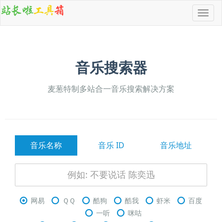
导
航
按
钮
音乐搜索器
麦葱特制多站合一音乐搜索解决方案
音乐名称
音乐 ID
音乐地址
网易
ＱＱ
酷狗
酷我
虾米
百度
一听
咪咕