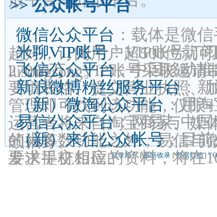
>> 公众帐号平台
微信公众平台
：载体是微信
米聊VIP账号
：VIP账号订
超好，订阅用户超500位就
飞信公众平台
：中国移动推
27000万，VIP账号采取邀请
lusongsong。
新浪微博粉丝服务平台
：新
要填表格、提交营业执照、
（新）微淘公众平台
：用淘
管理即可找到该功能，仅限+
易信公众平台
：网易与中国
运营者将来自淘宝商家、媒体
（新）来往公众帐号
：目前
的大多数功能之外，易信与
领袖等。
要求提交相应的资料，将在1
发送手机短信。
目录简介
|
最新收录
|
数据归档
|
T
要求去操作。