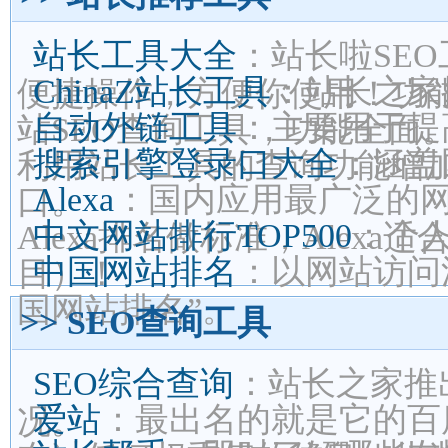
站长工具大全
：站长啦SE
ChinaZ站长工具
：站长之家
便捷操作，方便你使用！功
自动外链工具
：主要用于提
站SEO查询工具，功能全面
搜索引擎登录口大全
：涵盖
利用站长工具的查询功能增
Alexa
：国内应用最广泛的
口。
中文网站排行TOP500
：个人
Alexa排名做标准，Alex
中国网站排名
：以网站访问
目）！
国网站排名”。
>> SEO查询工具
SEO综合查询
：站长之家推
爱站
：最出名的就是它的百
况。