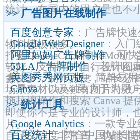
统计，在国内的用户量也不
>> 广告图片在线制作
百度创意专家
：广告牌快速
Google Web Designer
：入门
物料模板很多。
阿里妈妈广告牌制作
：可快
打造DoubleClick和Ad
55LA广告牌制作
：老牌ba
较好，支持用户自行设计图
美图秀秀网页版
：简单易用
素材多，制作方便，站长必
务。
Canva
：Canva 致力于
场景素材以及独有图片特效
拖拉拽操作和搜索 Canva 
>> 统计工具
即使你不是专业的设计师，
Google Analytics
：一款专业
片。
百度统计
：符合中国站长使
自定义程度非常高，功能非