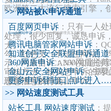
欧洲第二大流行搜索引擎，创建
>> 网站被K申诉通道
百度网页申诉
：只有一人处
Google网站申诉
：登陆Google网站管理员工具即可。
处理，很少回复，诚恳申诉
腾讯电脑管家网站申诉
：Q
大。
知道创宇安全联盟申诉通道
勾、红色叉（不信任网站）
360网盾申诉
：360网盾拦
示，均来自SCANV(知道创
金山云安全网站申诉
：主要
审核方法，核实您申诉的网
更多申诉登陆口点此进入…
现误报可以向金山申诉。
恶意信息的行为。
>> 网站速度测试工具
站长工具 网站速度测试
：提