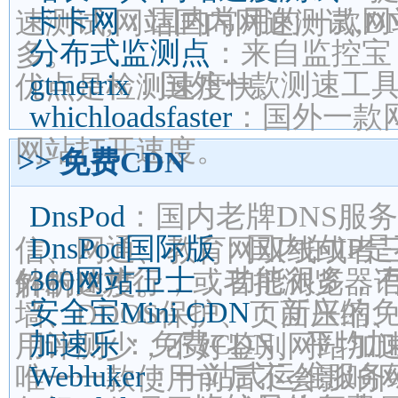
卡卡网
：国内常用的一款网
速测试,网站国内网速测试,D
分布式监测点
：来自监控宝
多。
gtmetrix
：国外一款测速工
优点是检测速度快。
whichloadsfaster
：国外一款
网站打开速度。
>> 免费CDN
DnsPod
：国内老牌DNS服
DnsPod国际版
：国内的IP
信、网通、教育网双线或者三
360网站卫士
：功能很多，有
外的IP才行，或者把浏览器
解析速度。
安全宝Mini CDN
：新兴的免
墙、DDOS保护、页面压缩
加速乐
：免费CDN、平均加
用评测少，不好鉴别网站加
Webluker
：一站式运维服务
唯一一款使用前后不会影响