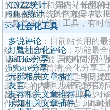
CNZZ统计
：国内站长用的
的流量统计和分析（可能利于
51LA统计
：操作方便，数
内免费数据统计的领导者。
具略低。
一款简单的统计工具，有时
>> 社会化工具
多说评论
：目前站长用的最
灯鹭社会化评论
：功能最全
统，功能同上！
JiaThis分享
：国内中小网站
陆和分享功能，代码简洁、
bShare分享
：社会化分享工
强大，代码简洁。
无觅相关文章插件
：利用数
会化网站中。优点是与同类
友言
：一键同步评论留言分
最相关的内容，从而提升访
友荐相关文章推荐工具
：J
留言评论，迅速提升网站社
间。
乐知相关文章插件
：bsh
件类似，但代码简洁，同时