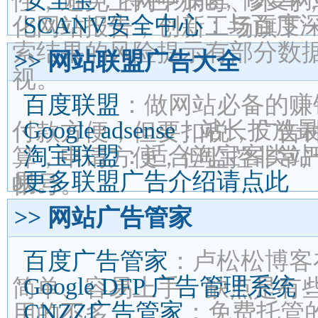
性，避免上网中病毒、木马
SCANV安全中心
：与百度
化网站报告，创新工场旗下
索结果的风险提示有部分数据
>> 网站联盟广告大全
视。
百度联盟
：做网站必备的赚
Google adsense
：站长投放
付款方便，但要扣税，广告
淘宝联盟
：适合淘宝客类站
算，申请方便，但监控非常
更多联盟广告介绍请点此
易。
帐号。
>> 网站广告管家
百度广告管家
：卢松松博客
Google DFP 广告管理系统
简单、容易上手，缺点是有
CNZZ广告管家
：免费托管
用的不多。