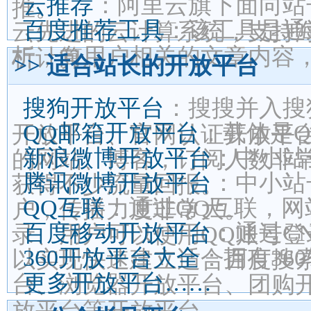
云推荐
：阿里云旗下面向站
推。
百度推荐工具
：该工具是通
云先进的云计算系统，支持
析，向用户相关的文章内容
析计算。
>> 适合站长的开放平台
搜狗开放平台
：搜搜并入搜
QQ邮箱开放平台
：载体是
开放平台、官网认证开放平
新浪微博开放平台
：中小站
的网站、博客，订阅人数非
腾讯微博开放平台
：中小站
获得不少流量回报。
QQ互联
：通过QQ互联，网
户，传播力度非常大。
百度移动开放平台
：通过C
录、用户可以使用QQ账号登
360开放平台大全
：拥有36
以实现快速建立适合百度搜索
更多开放平台……
台、浏览器开放平台、团购
放平台等开放平台。