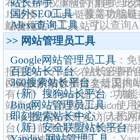
站长帮手
：即时了解哪些友
布过任何权重值的信息，此
国外SEO工具
：覆盖功能最
JS链接、iframe链接等
Alexa查询工具
：可以查询A
站使用。
综合性站长工具站了。
>> 网站管理员工具
Google网站管理员工具
：免
百度站长平台
：站长必备的
报告的一个站长在线管理平
360搜索站长平台
：赶工推
网页收录的数据提交，国内
Google的索引和排名情况。
（新）搜狗站长平台
：功能
有一个「sitemap提交」功能
Bing网站管理员工具
：使用
站点名、匹配网站favico
即刻搜索站长中心
：人民网
Bing 数据推动更多访问者
（新）安全联盟站长平台
：
台，目前来说平台功能还稍
Yandex 网站管理工具
：Ya
复,漏洞扫描等功能。